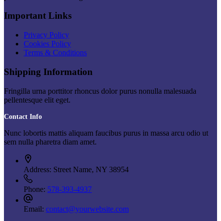
Important Links
Privacy Policy
Cookies Policy
Terms & Conditions
Shipping Information
Fringilla urna porttitor rhoncus dolor purus nonulla malesuada
pellentesque elit eget.
Contact Info
Nunc lobortis mattis aliquam faucibus purus in massa arcu odio ut
sem nulla pharetra diam amet.
Address:
Street Name, NY 38954
Phone:
578-393-4937
Email:
contact@yourwebsite.com