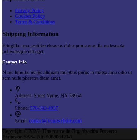
Privacy Policy
Cookies Policy
Terms & Conditions
Shipping Information
Fringilla urna porttitor rhoncus dolor purus nonulla malesuada
pellentesque elit eget.
Contact Info
Nunc lobortis mattis aliquam faucibus purus in massa arcu odio ut
sem nulla pharetra diam amet.
Address:
Street Name, NY 38954
Phone:
578-393-4937
Email:
contact@yourwebsite.com
Copyright © 2026 - Una marca de Organizaciòn Proyecto
Expresion SAS- Nit 900806423-7