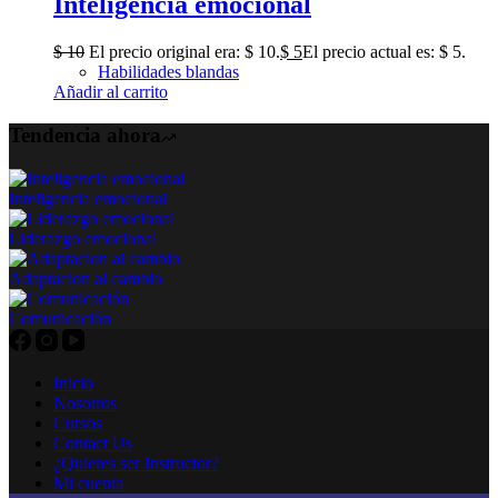
Inteligencia emocional
$
10
El precio original era: $ 10.
$
5
El precio actual es: $ 5.
Habilidades blandas
Añadir al carrito
Tendencia ahora
Inteligencia emocional
Liderazgo emocional
Adaptacion al cambio
Comunicación
Inicio
Nosotros
Cursos
Contact Us
¿Quieres ser Instructor?
Mi cuenta