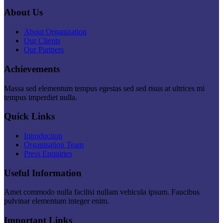
About Us
About Organization
Our Clients
Our Partners
Achievements
Massa sed elementum tempus egestas sed sed risus at ultrices mi
tempus imperdiet nulla.
Quick Links
Introduction
Organisation Team
Press Enquiries
Useful Information
Amet commodo nulla facilisi nullam vehicula ipsum. Faucibus
pulvinar elementum integer enim.
Important Links